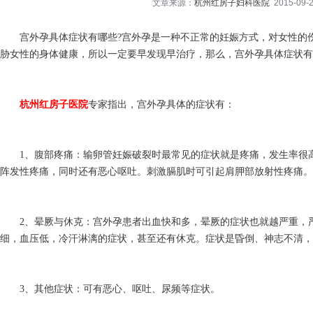
文章来源：
杭州红房子妇科医院
2015-09-2
宫外孕具体症状有哪些?宫外孕是一种不正常的妊娠方式，对女性的伤
胁女性的身体健康，所以一定要早发现早治疗，那么，宫外孕具体症状有
杭州红房子医院
专家指出，宫外孕具体的症状有：
1、腹部疼痛：输卵管妊娠破裂时最常见的症状就是疼痛，发生率很高
阵发性疼痛，同时还有恶心呕吐。刺激膈肌时可引起肩胛部放射性疼痛。
2、晕厥与休克：宫外孕患者出血快和多，晕厥的症状也就越严重，严
细，血压低，冷汗淋漓的症状，甚至还有休克。症状是昏倒、神志不清，
3、其他症状：可有恶心、呕吐、尿频等症状。