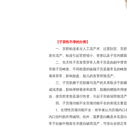
【子宫性不孕的分类】
一、宫腔粘连多次人工流产术、过度刮宫、宫腔手
发生流产。粘连引起官腔缩小、变形以及子宫内膜面
二、先天性子宫发育异常人类子宫是由副中肾管发
导致子宫畸形。不同程度的纵隔子宫是最常见的畸形
著床异常，影响胎盘、胎儿的发育而致流产。
三、子宫肌瘤子宫肌瘤与流产的关系取决于肌瘤的
成浅溃疡，影响孕卵著床和发育，肌瘤的梗阻作用使
迫，使宫腔变形及退行性变，引起子宫收缩而致流产
四、子宫颈功能不全宫颈功能不全的表现主要是早
1、生理性宫颈功能不全：有学者认为宫颈内口在
内口括约肌作用减弱。此外，菠萝蛋白酶及木瓜蛋白
常于妊娠中期发生羊膜自破而流产，可排出全部正常