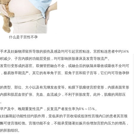
什么是子宫性不孕
术及妊娠物滞留所导致的损伤及感染均可引起宫腔粘连。宫腔粘连患者中约14％
积减少、子宫内膜的功能层受损，均可影响胚胎著床及发育导致流产。
育衍变形成的器官。双侧管腔融合不全，或融合后的纵隔未吸收或吸收不全均可
，极易致早期流产。其它的有单角子宫、双角子宫和双子宫等，它们均可导致孕卵
类型、部位、大小以及有无继发改变等。粘膜下肌瘤使宫腔变形，内膜表面常形
内膜和肌层血管扩张、充血、血流减少，不利于胚胎发育。此外，肌瘤的局部压
。
产及中、晚期重复性流产，反复流产者发生率为8％～15％。
妊娠期起功能性括约肌作用，亚临床的子宫收缩或低张性宫颈内口的患者其宫颈
酶可使宫颈松弛。宫颈功能不全，不能承受随著妊娠月份增加宫腔内压力的增高，
的胚胎组织。